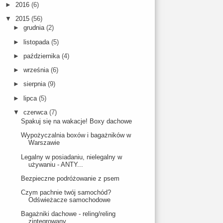
►
2016
(6)
▼
2015
(56)
►
grudnia
(2)
►
listopada
(5)
►
października
(4)
►
września
(6)
►
sierpnia
(9)
►
lipca
(5)
▼
czerwca
(7)
Spakuj się na wakacje! Boxy dachowe
Wypożyczalnia boxów i bagażników w
Warszawie
Legalny w posiadaniu, nielegalny w
używaniu - ANTY...
Bezpieczne podróżowanie z psem
Czym pachnie twój samochód?
Odświeżacze samochodowe
Bagażniki dachowe - reling/reling
zintegrowany