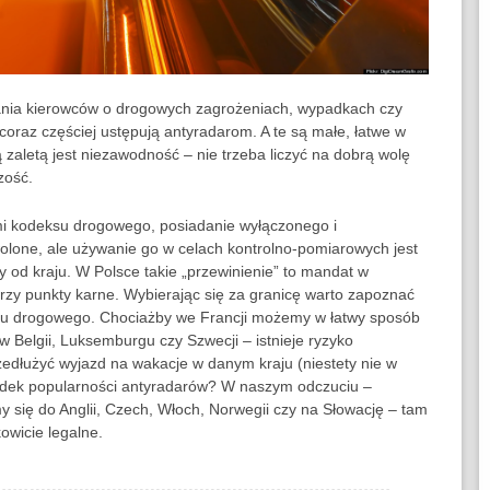
ania kierowców o drogowych zagrożeniach, wypadkach czy
coraz częściej ustępują antyradarom. A te są małe, łatwe w
 zaletą jest niezawodność – nie trzeba liczyć na dobrą wolę
zość.
mi kodeksu drogowego, posiadanie wyłączonego i
olone, ale używanie go w celach kontrolno-pomiarowych jest
ny od kraju. W Polsce takie „przewinienie” to mandat w
rzy punkty karne. Wybierając się za granicę warto zapoznać
chu drogowego. Chociażby we Francji możemy w łatwy sposób
 w Belgii, Luksemburgu czy Szwecji – istnieje ryzyko
edłużyć wyjazd na wakacje w danym kraju (niestety nie w
adek popularności antyradarów? W naszym odczuciu –
 się do Anglii, Czech, Włoch, Norwegii czy na Słowację – tam
kowicie legalne.