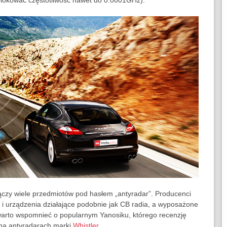
 blokować częstotliwość nawet do 0.0001GHz).
ączy wiele przedmiotów pod hasłem „antyradar”. Producenci
ale i urządzenia działające podobnie jak CB radia, a wyposażone
 warto wspomnieć o popularnym Yanosiku, którego recenzję
 na antyradarach marki
Whistler
.