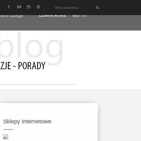
user-agent
erate usage
LEARN MORE
GOT IT
Sklepy Internetowe