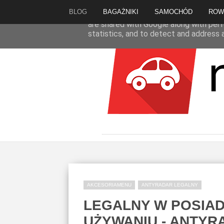
BLOG
BAGAŻNIKI
SAMOCHÓD
ROW
This site uses cookies from Google to d
are shared with Google along with perf
statistics, and to detect and address 
AKCESORIAMENU
ANTYRADAR LEGALNY
LEGALNY W POSIAD
UŻYWANIU - ANTYR