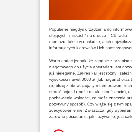
Popularne niegdyś urządzenia do informow
stojących „miśkach” na drodze – CB radia – 
montażu, także w obsłudze, a ich największą
informujących kierowców i ich spostrzegawc
Warto dodać jednak, że zgodnie z przepisa
niegotowego do użycia antyradaru jest dozw
już nielegalne. Zakres kar jest różny i zależ
wysokości nawet 3000 zł (lub nagana) oraz t
się bliżej z obowiązującym tam prawem ru
stracić pojazd (może on ulec konfiskacie), a
pozbawienia wolności, co może znacznie prz
pozytywny sposób). Czy wiąże się z tym sp
zdecydowanie nie! Zwłaszcza, gdy wybieramy
zarówno posiadanie, jak i używanie, jest cał