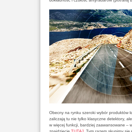
dokładność i czułość antyradarów (potrafią
Obecny na rynku szeroki wybór produktów ł
zaliczają tu nie tylko klasyczne detektory, 
w więcej funkcji, bardziej zaawansowane –
znajdziecie
TUTAJ
. Tym razem skupimy się