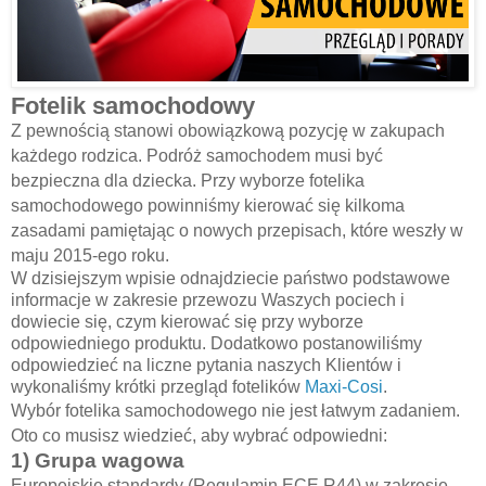
Fotelik samochodowy
Z pewnością s
tanowi obowiązkową pozycję w zakupach
każdego rodzica.
Podróż samochodem musi być
bezpieczna dla dziecka. Przy wyborze fotelika
samochodowego powinniśmy
kierować się kilkoma
zasadami pamiętając o nowych przepisach, które weszły w
maju
2015-ego
roku.
W dzisiejszym wpisie odnajdziecie państwo podstawowe
informacje w zakresie przewozu Waszych pociech i
dowiecie się, czym kierować się
przy wyborze
odpowiedniego produktu
.
Dodatkowo postanowiliśmy
odpowiedzieć na liczne pytania naszych Klientów i
wykonaliśmy krótki przegląd fotelików
Maxi-Cosi
.
W
ybór fotelika samochodowego nie jest łatwym zadaniem.
Oto co musisz wiedzieć, aby wybrać odpowiedni:
1) Grupa wagowa
Europejskie standardy (Regulamin ECE R44) w zakresie